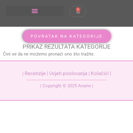
Skip
to
0
Cart
content
POVRATAK NA KATEGORIJE
PRIKAZ REZULTATA KATEGORIJE
Čini se da ne možemo pronaći ono što tražite.
|
Recenzije
|
Uvjeti poslovanja
|
Kolačići
|
| Copyright © 2025 Anarie |