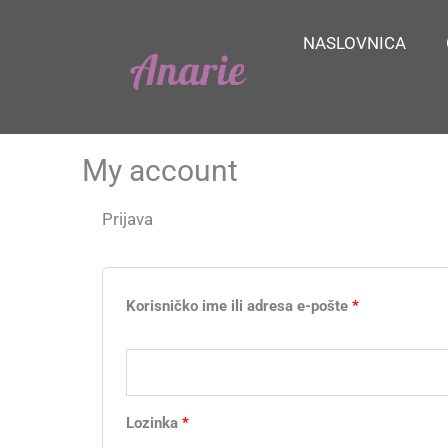
Skip
to
NASLOVNICA
content
My account
Prijava
Obvezno
Obvezno
Korisničko ime ili adresa e-pošte
*
Lozinka
*