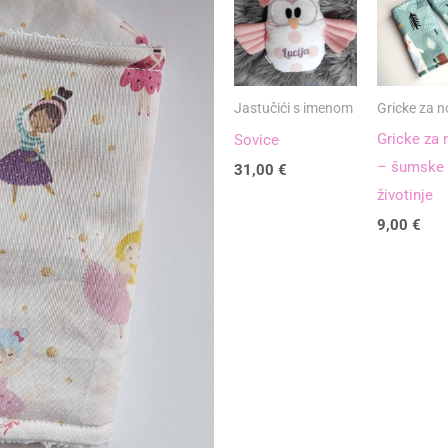
Jastučići s imenom
Gricke za no
Gricke za 
Sovice
– šumske
31,00
€
životinje
9,00
€