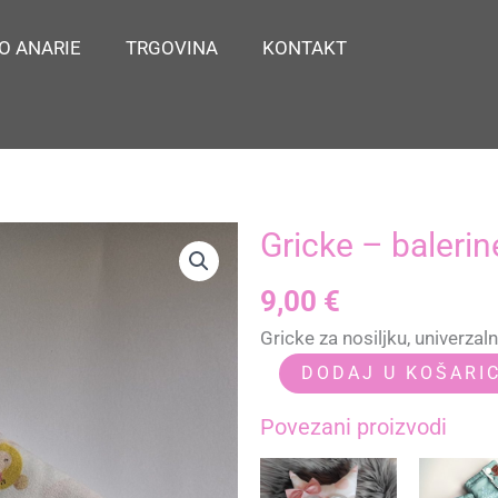
O ANARIE
TRGOVINA
KONTAKT
Gricke – balerin
9,00
€
Gricke za nosiljku, univerzal
Gricke
DODAJ U KOŠARI
-
Povezani proizvodi
balerine
količina