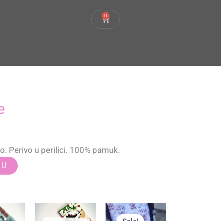
0
Cart
e
no. Perivo u perilici. 100% pamuk.
CU
Izvorna
Trenutna
cijena
cijena