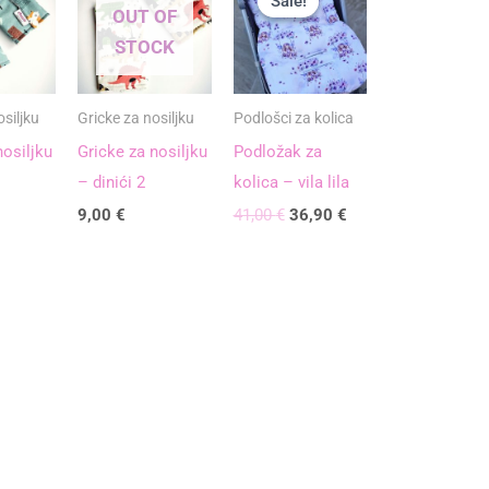
Sale!
Sale!
bila
je:
OUT OF
je:
36,90 €.
STOCK
41,00 €.
siljku
Gricke za nosiljku
Podlošci za kolica
nosiljku
Gricke za nosiljku
Podložak za
– dinići 2
kolica – vila lila
9,00
€
41,00
€
36,90
€