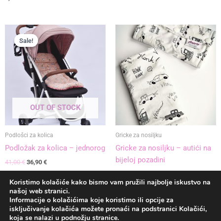
Izvorna
Trenutna
cijena
cijena
Sale!
Sale!
bila
je:
je:
36,90 €.
41,00 €.
OUT OF STOCK
Podlošci za kolica
Gricke za nosiljku
Podložak za kolica – jednorog
Gricke za nosiljku – autići na
bijeloj pozadini
41,00
€
36,90
€
9,00
€
Koristimo kolačiće kako bismo vam pružili najbolje iskustvo na
našoj web stranici.
Informacije o kolačićima koje koristimo ili opcije za
|
Recenzije
|
Uvjeti poslovanja
|
Kolačići
|
isključivanje kolačića možete pronaći na podstranici Kolačići,
koja se nalazi u podnožju stranice.