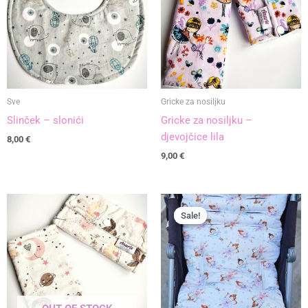
Sve
Gricke za nosiljku
Slinček – slonići
Gricke za nosiljku –
djevojčice lila
8,00
€
9,00
€
Izvorna
Trenutna
cijena
cijena
Sale!
Sale!
bila
je:
je:
36,90 €.
41,00 €.