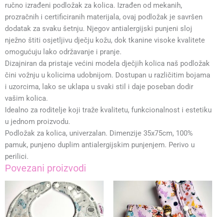
bila
je:
ručno izrađeni podložak za kolica. Izrađen od mekanih,
je:
36,90 €.
prozračnih i certificiranih materijala, ovaj podložak je savršen
41,00 €.
dodatak za svaku šetnju. Njegov antialergijski punjeni sloj
nježno štiti osjetljivu dječju kožu, dok tkanine visoke kvalitete
omogućuju lako održavanje i pranje.
Dizajniran da pristaje većini modela dječjih kolica naš podložak
čini vožnju u kolicima udobnijom. Dostupan u različitim bojama
i uzorcima, lako se uklapa u svaki stil i daje poseban dodir
vašim kolica.
Idealno za roditelje koji traže kvalitetu, funkcionalnost i estetiku
u jednom proizvodu.
Podložak za kolica, univerzalan. Dimenzije 35x75cm, 100%
pamuk, punjeno duplim antialergijskim punjenjem. Perivo u
perilici.
Povezani proizvodi