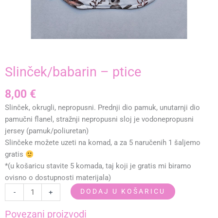
Slinček/babarin – ptice
8,00
€
Slinček, okrugli, nepropusni. Prednji dio pamuk, unutarnji dio
pamučni flanel, stražnji nepropusni sloj je vodonepropusni
jersey (pamuk/poliuretan)
Slinčeke možete uzeti na komad, a za 5 naručenih 1 šaljemo
gratis
*(u košaricu stavite 5 komada, taj koji je gratis mi biramo
ovisno o dostupnosti materijala)
Slinček/babarin
DODAJ U KOŠARICU
-
+
-
ptice
Povezani proizvodi