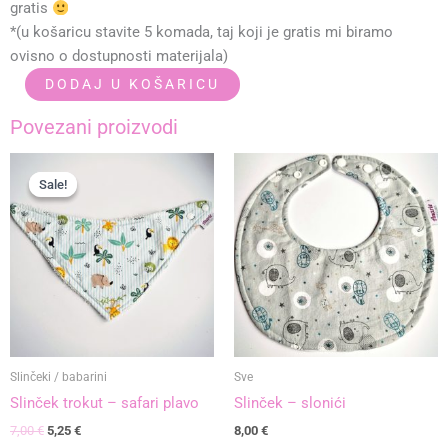
gratis
*(u košaricu stavite 5 komada, taj koji je gratis mi biramo
ovisno o dostupnosti materijala)
Slinček
DODAJ U KOŠARICU
svemir
Povezani proizvodi
bijelo
količina
Izvorna
Trenutna
cijena
cijena
Sale!
Sale!
bila
je:
je:
5,25 €.
7,00 €.
Slinčeki / babarini
Sve
Slinček trokut – safari plavo
Slinček – slonići
7,00
€
5,25
€
8,00
€