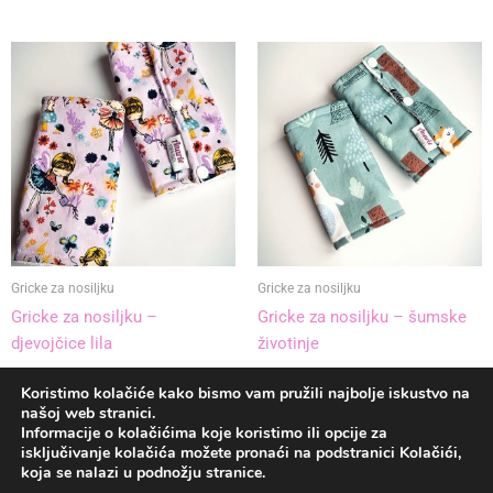
Gricke za nosiljku
Gricke za nosiljku
Gricke za nosiljku –
Gricke za nosiljku – šumske
djevojčice lila
životinje
9,00
€
9,00
€
Koristimo kolačiće kako bismo vam pružili najbolje iskustvo na
našoj web stranici.
Informacije o kolačićima koje koristimo ili opcije za
|
Recenzije
|
Uvjeti poslovanja
|
Kolačići
|
isključivanje kolačića možete pronaći na podstranici Kolačići,
koja se nalazi u podnožju stranice.
| Copyright © 2025 Anarie |