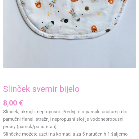
Slinček svemir bijelo
8,00
€
Slinček, okrugli, nepropusni. Prednji dio pamuk, unutarnji dio
pamučni flanel, stražnji nepropusni sloj je vodonepropusni
jersey (pamuk/poliuretan)
Slinčeke možete uzeti na komad, a za 5 naručenih 1 šaljemo