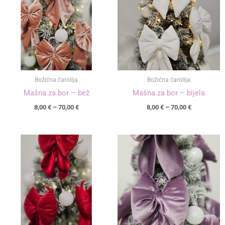
do
do
70,00 €
70,00 €
Božićna čarolija
Božićna čarolija
Mašna za bor – bež
Mašna za bor – bijela
8,00
€
–
70,00
€
8,00
€
–
70,00
€
Raspon
Raspon
cijena:
cijena:
od
od
8,00 €
8,00 €
do
do
70,00 €
70,00 €