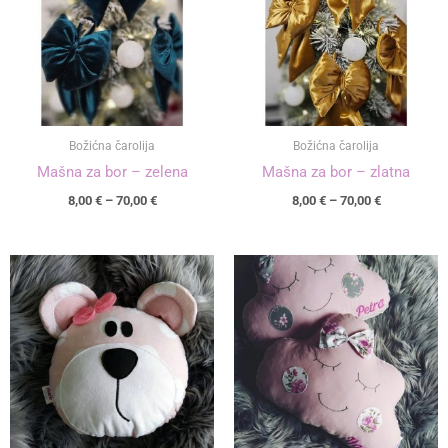
70,00 €
70,00 €
Božićna čarolija
Božićna čarolija
Mašna za bor – zelena
Mašna za bor – zlatna
8,00
€
–
70,00
€
8,00
€
–
70,00
€