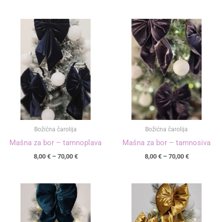
Raspon
Raspon
cijena:
cijena:
od
od
8,00 €
8,00 €
do
do
70,00 €
70,00 €
Božićna čarolija
Božićna čarolija
Mašna za bor – tamnoplava
Mašna za bor – tamnosiva
8,00
€
–
70,00
€
8,00
€
–
70,00
€
Raspon
Raspon
cijena:
cijena:
od
od
8,00 €
8,00 €
do
do