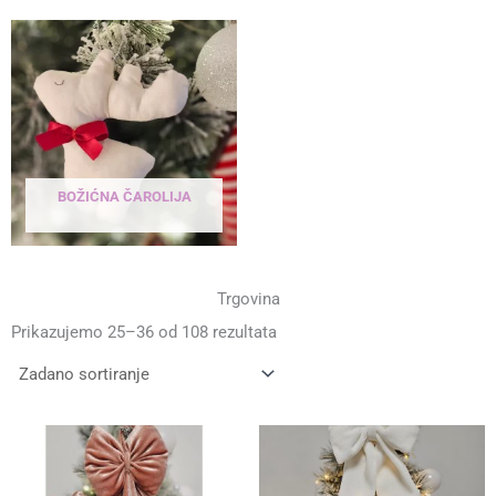
BOŽIĆNA ČAROLIJA
13 PRODUCTS
Trgovina
Prikazujemo 25–36 od 108 rezultata
Raspon
Raspon
cijena:
cijena:
od
od
8,00 €
8,00 €