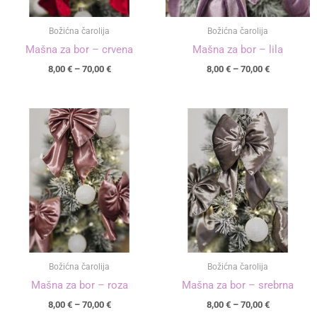
Božićna čarolija
Božićna čarolija
Mašna za bor – crvena
Mašna za bor – lila
8,00
€
–
70,00
€
8,00
€
–
70,00
€
Raspon
Raspon
cijena:
cijena:
od
od
8,00 €
8,00 €
do
do
70,00 €
70,00 €
Božićna čarolija
Božićna čarolija
Mašna za bor – roza
Mašna za bor – srebrna
8,00
€
–
70,00
€
8,00
€
–
70,00
€