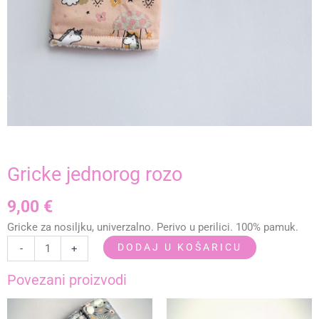
Gricke jednorog rozo
9,00
€
Gricke za nosiljku, univerzalno. Perivo u perilici. 100% pamuk.
Gricke
DODAJ U KOŠARICU
-
+
jednorog
rozo
Povezani proizvodi
količina