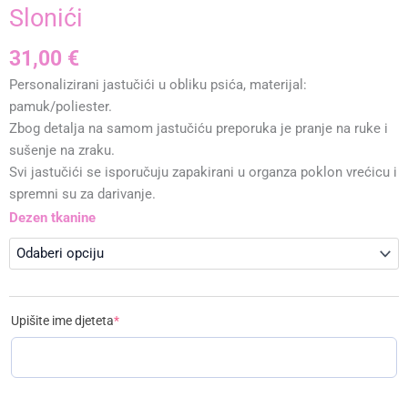
Slonići
31,00
€
Personalizirani jastučići u obliku psića, materijal:
pamuk/poliester.
Zbog detalja na samom jastučiću preporuka je pranje na ruke i
sušenje na zraku.
Svi jastučići se isporučuju zapakirani u organza poklon vrećicu i
spremni su za darivanje.
Slonići
Dezen tkanine
količina
(required)
Upišite ime djeteta
*