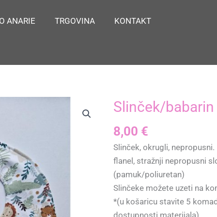
O ANARIE
TRGOVINA
KONTAKT
Slinček/babarin 
8,00
€
Slinček, okrugli, nepropusni
flanel, stražnji nepropusni s
(pamuk/poliuretan)
Slinčeke možete uzeti na ko
*(u košaricu stavite 5 komada
dostupnosti materijala)