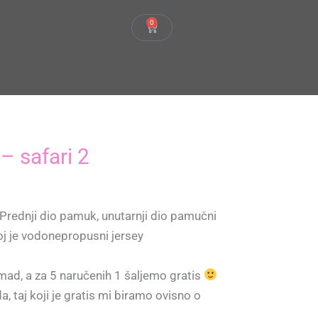
0
Cart
– safari 2
. Prednji dio pamuk, unutarnji dio pamučni
loj je vodonepropusni jersey
mad, a za 5 naručenih 1 šaljemo gratis
, taj koji je gratis mi biramo ovisno o