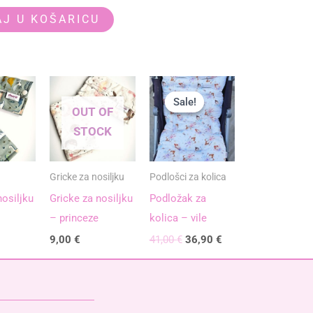
J U KOŠARICU
Izvorna
Trenutna
cijena
cijena
Sale!
Sale!
bila
je:
OUT OF
je:
36,90 €.
STOCK
41,00 €.
Gricke za nosiljku
Podlošci za kolica
nosiljku
Gricke za nosiljku
Podložak za
– princeze
kolica – vile
9,00
€
41,00
€
36,90
€