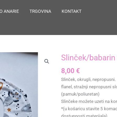
O ANARIE
TRGOVINA
KONTAKT
Slinček/babarin 
8,00
€
Slinček, okrugli, nepropusni
flanel, stražnji nepropusni s
(pamuk/poliuretan)
Slinčeke možete uzeti na ko
*(u košaricu stavite 5 komada
dostupnosti materijala)