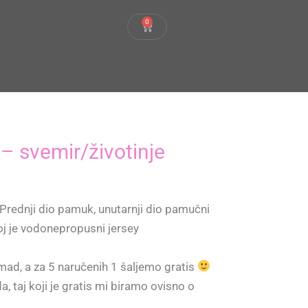
0
Cart
– svemir/životinje
. Prednji dio pamuk, unutarnji dio pamučni
loj je vodonepropusni jersey
mad, a za 5 naručenih 1 šaljemo gratis
, taj koji je gratis mi biramo ovisno o