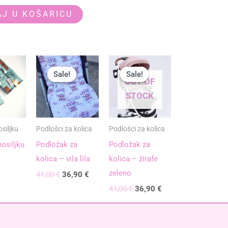
J U KOŠARICU
Izvorna
Trenutna
Izvorna
Trenutna
cijena
cijena
cijena
cijena
Sale!
Sale!
Sale!
Sale!
bila
je:
bila
je:
OUT OF
je:
36,90 €.
je:
36,90 €.
STOCK
41,00 €.
41,00 €.
siljku
Podlošci za kolica
Podlošci za kolica
nosiljku
Podložak za
Podložak za
kolica – vila lila
kolica – žirafe
zeleno
41,00
€
36,90
€
41,00
€
36,90
€