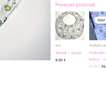
Povezani proizvodi
-
safari
Izv
cij
plavo
Sale!
Sale!
bil
količina
je:
41,
Sve
Podlošci za
Podložak 
Slinček – slonići
kolica – vil
8,00
€
41,00
€
36