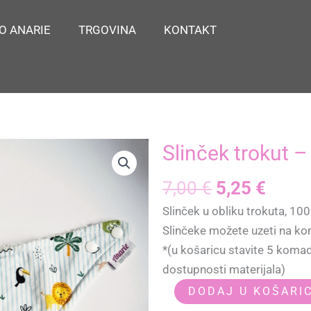
O ANARIE
TRGOVINA
KONTAKT
Slinček trokut –
Izvorna
Tren
7,00
€
5,25
€
cijena
cijen
Slinček u obliku trokuta, 100
bila
je:
Slinčeke možete uzeti na ko
je:
5,25 
*(u košaricu stavite 5 komada
7,00 €.
dostupnosti materijala)
Slinček
DODAJ U KOŠARI
trokut