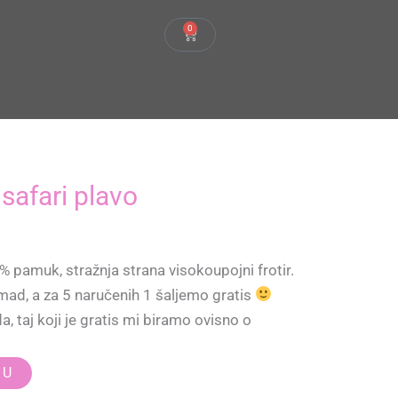
0
Cart
 safari plavo
utna
a
% pamuk, stražnja strana visokoupojni frotir.
mad, a za 5 naručenih 1 šaljemo gratis
€.
, taj koji je gratis mi biramo ovisno o
CU