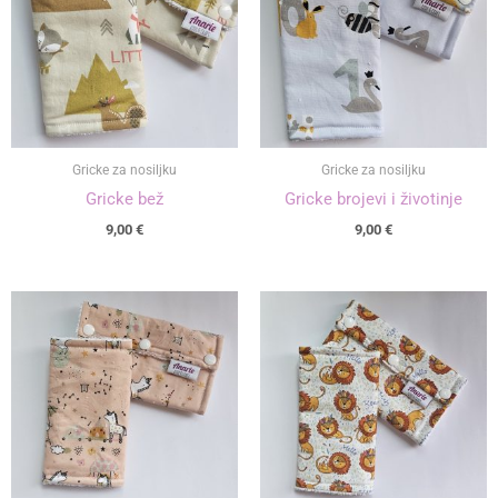
Gricke za nosiljku
Gricke za nosiljku
Gricke bež
Gricke brojevi i životinje
9,00
€
9,00
€