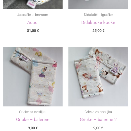
Jastučići s imenom
Didaktičke igračke
Autići
Didaktičke kocke
31,00
€
25,00
€
Gricke za nosiljku
Gricke za nosiljku
Gricke – balerine
Gricke – balerine 2
9,00
€
9,00
€