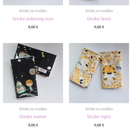
Gricke za nosiljku
Gricke za nosiljku
Gricke jednorog rozo
Gricke lavići
9,00
€
9,00
€
Gricke za nosiljku
Gricke za nosiljku
Gricke svemir
Gricke tigrić
9,00
€
9,00
€