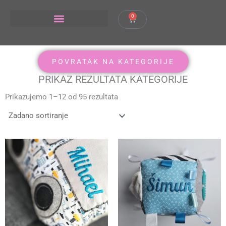
Skip
to
0
Cart
content
POVRATAK NA KATEGORIJE
PRIKAZ REZULTATA KATEGORIJE
Prikazujemo 1–12 od 95 rezultata