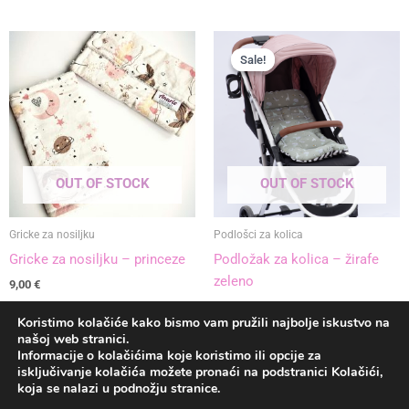
Izvorna
Trenutna
cijena
cijena
Sale!
Sale!
bila
je:
je:
36,90 €.
41,00 €.
OUT OF STOCK
OUT OF STOCK
Gricke za nosiljku
Podlošci za kolica
Gricke za nosiljku – princeze
Podložak za kolica – žirafe
zeleno
9,00
€
41,00
€
36,90
€
Koristimo kolačiće kako bismo vam pružili najbolje iskustvo na
našoj web stranici.
Informacije o kolačićima koje koristimo ili opcije za
|
Recenzije
|
Uvjeti poslovanja
|
Kolačići
|
isključivanje kolačića možete pronaći na podstranici Kolačići,
koja se nalazi u podnožju stranice.
| Copyright © 2025 Anarie |