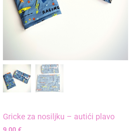
Gricke za nosiljku – autići plavo
9,00
€