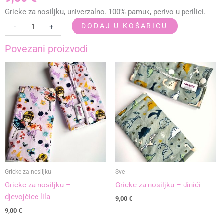
Gricke za nosiljku, univerzalno. 100% pamuk, perivo u perilici.
Gricke
DODAJ U KOŠARICU
-
+
za
nosiljku
Povezani proizvodi
-
autići
plavo
količina
Gricke za nosiljku
Sve
Gricke za nosiljku –
Gricke za nosiljku – dinići
djevojčice lila
9,00
€
9,00
€