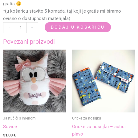
gratis
*(u košaricu stavite 5 komada, taj koji je gratis mi biramo
ovisno o dostupnosti materijala)
Slinček/babarin
DODAJ U KOŠARICU
-
+
-
medo
Povezani proizvodi
zima
količina
Jastučići s imenom
Gricke za nosiljku
Sovice
Gricke za nosiljku – autići
plavo
31,00
€