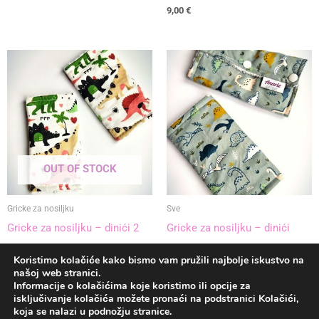
9,00
€
OUT OF STOCK
Gricke za nosiljku
Sve
Gricke za nosiljku – dinići 2
Gricke za nosiljku – dinići
9,00
€
9,00
€
Koristimo kolačiće kako bismo vam pružili najbolje iskustvo na
našoj web stranici.
Informacije o kolačićima koje koristimo ili opcije za
|
Recenzije
|
Uvjeti poslovanja
|
Kolačići
|
isključivanje kolačića možete pronaći na podstranici Kolačići,
koja se nalazi u podnožju stranice.