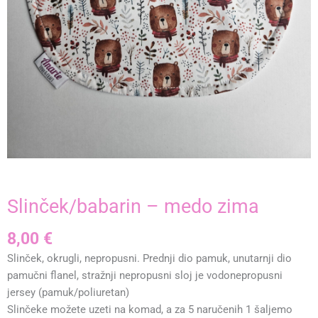
Slinček/babarin – medo zima
8,00
€
Slinček, okrugli, nepropusni. Prednji dio pamuk, unutarnji dio
pamučni flanel, stražnji nepropusni sloj je vodonepropusni
jersey (pamuk/poliuretan)
Slinčeke možete uzeti na komad, a za 5 naručenih 1 šaljemo