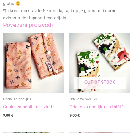
gratis
*(u košaricu stavite 5 komada, taj koji je gratis mi biramo
ovisno o dostupnosti materijala)
Povezani proizvodi
OUT OF STOCK
Gricke za nosiljku
Gricke za nosiljku
Gricke za nosiljku – žirafe
Gricke za nosiljku – dinići 2
9,00
€
9,00
€